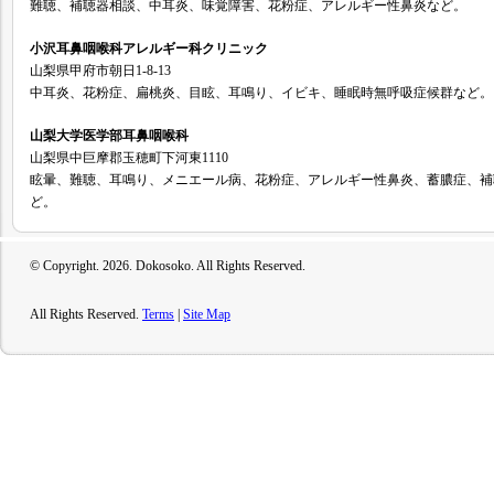
難聴、補聴器相談、中耳炎、味覚障害、花粉症、アレルギー性鼻炎など。
小沢耳鼻咽喉科アレルギー科クリニック
山梨県甲府市朝日1-8-13
中耳炎、花粉症、扁桃炎、目眩、耳鳴り、イビキ、睡眠時無呼吸症候群など。
山梨大学医学部耳鼻咽喉科
山梨県中巨摩郡玉穂町下河東1110
眩暈、難聴、耳鳴り、メニエール病、花粉症、アレルギー性鼻炎、蓄膿症、補
ど。
© Copyright.
2026. Dokosoko. All Rights Reserved.
All Rights Reserved.
Terms
|
Site Map