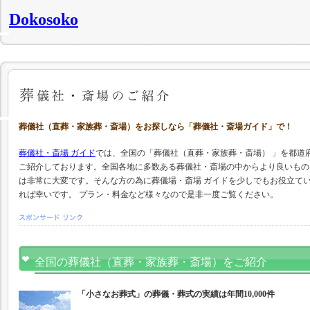
Dokosoko
葬儀社（直葬・家族葬・斎場）をお探しなら「葬儀社・斎場ガイド」で！
葬儀社・斎場 ガイド
では、全国の「葬儀社（直葬・家族葬・斎場）
」を都道
ご紹介しております。全国各地に多数ある葬儀社・斎場の中からより良いもの
は非常に大変です。そんな方の為に葬儀場・斎場 ガイドを少しでもお役立て
れば幸いです。
プラン・料金など様々なので是非一度ご覧ください。
全国の葬儀社（直葬・家族葬・斎場）をご紹介
「小さなお葬式」の葬儀・葬式の実績は年間10,000件