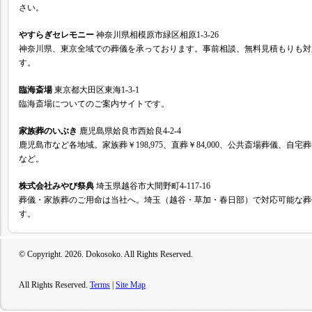
さい。
やすらぎセレモニー
神奈川県相模原市緑区相原1-3-26
神奈川県、東京全域での葬儀を承っております。事前相談、無料見積もりも対
す。
臨海斎場
東京都大田区東海1-3-1
臨海斎場についてのご案内サイトです。
家族葬のいぶき
鹿児島県姶良市西姶良4-2-4
鹿児島市など各地域。家族葬￥198,975、直葬￥84,000、公共斎場葬儀、自宅
など。
株式会社みやび祭典
埼玉県越谷市大間野町4-117-16
葬儀・家族葬のご用命は当社へ。埼玉（越谷・草加・春日部）で対応可能な葬
す。
© Copyright.
2026. Dokosoko. All Rights Reserved.
All Rights Reserved.
Terms
|
Site Map