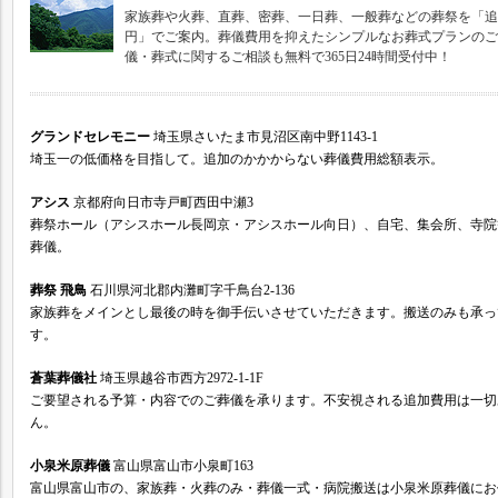
家族葬や火葬、直葬、密葬、一日葬、一般葬などの葬祭を「追
円」でご案内。葬儀費用を抑えたシンプルなお葬式プランのご
儀・葬式に関するご相談も無料で365日24時間受付中！
グランドセレモニー
埼玉県さいたま市見沼区南中野1143-1
埼玉一の低価格を目指して。追加のかかからない葬儀費用総額表示。
アシス
京都府向日市寺戸町西田中瀬3
葬祭ホール（アシスホール長岡京・アシスホール向日）、自宅、集会所、寺院
葬儀。
葬祭 飛鳥
石川県河北郡内灘町字千鳥台2-136
家族葬をメインとし最後の時を御手伝いさせていただきます。搬送のみも承っ
す。
蒼葉葬儀社
埼玉県越谷市西方2972-1-1F
ご要望される予算・内容でのご葬儀を承ります。不安視される追加費用は一切
ん。
小泉米原葬儀
富山県富山市小泉町163
富山県富山市の、家族葬・火葬のみ・葬儀一式・病院搬送は小泉米原葬儀にお